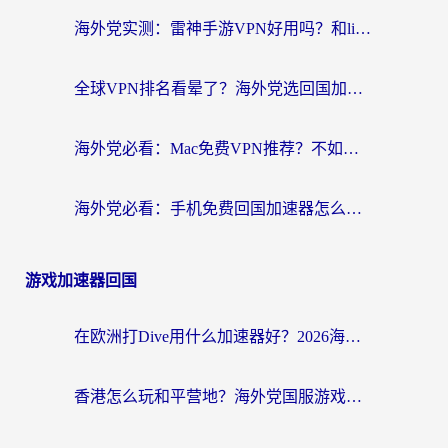
海外党实测：雷神手游VPN好用吗？和lightVPN对比哪个回国效果更好？附真实体验+避坑指南
全球VPN排名看晕了？海外党选回国加速器的实用指南（附真实对比）
海外党必看：Mac免费VPN推荐？不如选对回国加速器，秒连国内资源不踩坑
海外党必看：手机免费回国加速器怎么选？3个维度帮你避开坑，无缝刷国内资源
游戏加速器回国
在欧洲打Dive用什么加速器好？2026海外玩家国服游戏加速全攻略
香港怎么玩和平营地？海外党国服游戏加速全攻略（附地铁逃生流放之路手游解决方案）