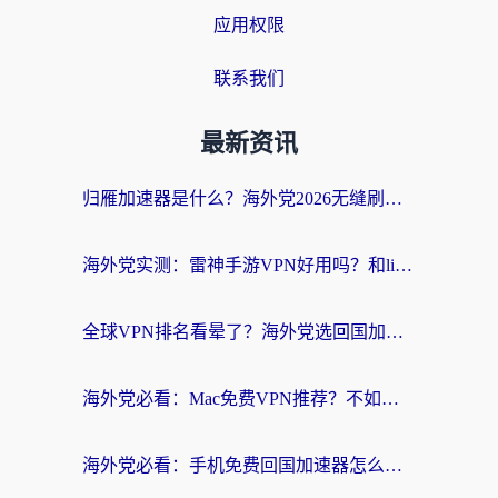
应用权限
联系我们
最新资讯
归雁加速器是什么？海外党2026无缝刷剧玩国服的实用指南
海外党实测：雷神手游VPN好用吗？和lightVPN对比哪个回国效果更好？附真实体验+避坑指南
全球VPN排名看晕了？海外党选回国加速器的实用指南（附真实对比）
海外党必看：Mac免费VPN推荐？不如选对回国加速器，秒连国内资源不踩坑
海外党必看：手机免费回国加速器怎么选？3个维度帮你避开坑，无缝刷国内资源