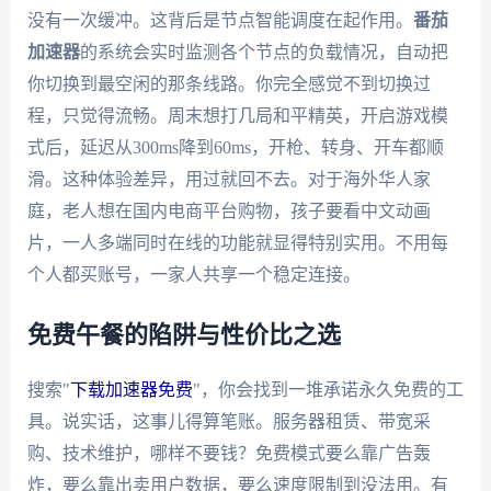
没有一次缓冲。这背后是节点智能调度在起作用。
番茄
加速器
的系统会实时监测各个节点的负载情况，自动把
你切换到最空闲的那条线路。你完全感觉不到切换过
程，只觉得流畅。周末想打几局和平精英，开启游戏模
式后，延迟从300ms降到60ms，开枪、转身、开车都顺
滑。这种体验差异，用过就回不去。对于海外华人家
庭，老人想在国内电商平台购物，孩子要看中文动画
片，一人多端同时在线的功能就显得特别实用。不用每
个人都买账号，一家人共享一个稳定连接。
免费午餐的陷阱与性价比之选
搜索"
下载加速器免费
"，你会找到一堆承诺永久免费的工
具。说实话，这事儿得算笔账。服务器租赁、带宽采
购、技术维护，哪样不要钱？免费模式要么靠广告轰
炸，要么靠出卖用户数据，要么速度限制到没法用。有