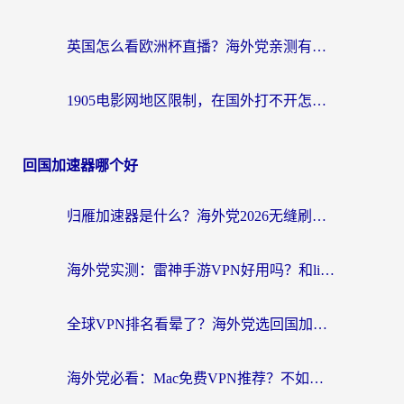
英国怎么看欧洲杯直播？海外党亲测有效的回国加速解决方案
1905电影网地区限制，在国外打不开怎么办？海外党亲测有效的解决指南
回国加速器哪个好
归雁加速器是什么？海外党2026无缝刷剧玩国服的实用指南
海外党实测：雷神手游VPN好用吗？和lightVPN对比哪个回国效果更好？附真实体验+避坑指南
全球VPN排名看晕了？海外党选回国加速器的实用指南（附真实对比）
海外党必看：Mac免费VPN推荐？不如选对回国加速器，秒连国内资源不踩坑