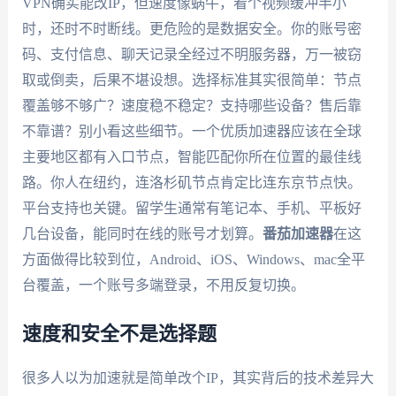
VPN确实能改IP，但速度像蜗牛，看个视频缓冲半小
时，还时不时断线。更危险的是数据安全。你的账号密
码、支付信息、聊天记录全经过不明服务器，万一被窃
取或倒卖，后果不堪设想。选择标准其实很简单：节点
覆盖够不够广？速度稳不稳定？支持哪些设备？售后靠
不靠谱？别小看这些细节。一个优质加速器应该在全球
主要地区都有入口节点，智能匹配你所在位置的最佳线
路。你人在纽约，连洛杉矶节点肯定比连东京节点快。
平台支持也关键。留学生通常有笔记本、手机、平板好
几台设备，能同时在线的账号才划算。
番茄加速器
在这
方面做得比较到位，Android、iOS、Windows、mac全平
台覆盖，一个账号多端登录，不用反复切换。
速度和安全不是选择题
很多人以为加速就是简单改个IP，其实背后的技术差异大