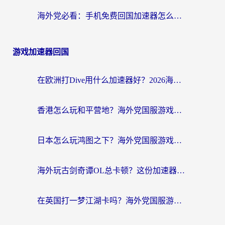
海外党必看：手机免费回国加速器怎么选？3个维度帮你避开坑，无缝刷国内资源
游戏加速器回国
在欧洲打Dive用什么加速器好？2026海外玩家国服游戏加速全攻略
香港怎么玩和平营地？海外党国服游戏加速全攻略（附地铁逃生流放之路手游解决方案）
日本怎么玩鸿图之下？海外党国服游戏畅玩指南（附黎明觉醒RO爱国服解决方案）
海外玩古剑奇谭OL总卡顿？这份加速器选择指南帮你找回国服丝滑体验
在英国打一梦江湖卡吗？海外党国服游戏不卡顿的终极解决方案