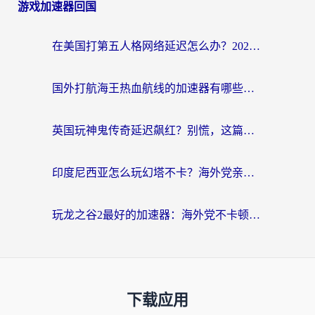
游戏加速器回国
在美国打第五人格网络延迟怎么办？2026海外玩家亲测有效指南
国外打航海王热血航线的加速器有哪些好用？2026海外玩家亲测实用指南
英国玩神鬼传奇延迟飙红？别慌，这篇指南教你选对加速器，流畅征战国服
印度尼西亚怎么玩幻塔不卡？海外党亲测有效的国服游戏加速指南
玩龙之谷2最好的加速器：海外党不卡顿的终极攻略（附战舰世界、帕斯卡契约优化技巧）
下载应用