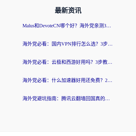
最新资讯
Malus和DevoteCN哪个好？海外党亲测3款回国加速器+避坑指南
海外党必看：国内VPN排行怎么选？3步教你无缝访问国内资源
海外党必看：云极和西游好用吗？3步教你选对回国加速器（附穿梭快帆对比+免费版避坑）
海外党必看：什么加速器好用还免费？2026实测回国加速全攻略
海外党避坑指南：腾讯云翻墙回国真的好用吗？选对加速器才能无缝刷国内资源