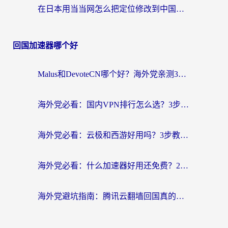
在日本用当当网怎么把定位修改到中国国内？海外党必看的实用指南（附西瓜视频国务院客户端解决方案）
回国加速器哪个好
Malus和DevoteCN哪个好？海外党亲测3款回国加速器+避坑指南
海外党必看：国内VPN排行怎么选？3步教你无缝访问国内资源
海外党必看：云极和西游好用吗？3步教你选对回国加速器（附穿梭快帆对比+免费版避坑）
海外党必看：什么加速器好用还免费？2026实测回国加速全攻略
海外党避坑指南：腾讯云翻墙回国真的好用吗？选对加速器才能无缝刷国内资源