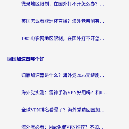
微录地区限制，在国外打不开怎么办？海外党亲测有效的解决指南
英国怎么看欧洲杯直播？海外党亲测有效的回国加速解决方案
1905电影网地区限制，在国外打不开怎么办？海外党亲测有效的解决指南
回国加速器哪个好
归雁加速器是什么？海外党2026无缝刷剧玩国服的实用指南
海外党实测：雷神手游VPN好用吗？和lightVPN对比哪个回国效果更好？附真实体验+避坑指南
全球VPN排名看晕了？海外党选回国加速器的实用指南（附真实对比）
海外党必看：Mac免费VPN推荐？不如选对回国加速器，秒连国内资源不踩坑