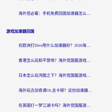
海外党必看：手机免费回国加速器怎么选？3个维度帮你避开坑，无缝刷国内资源
游戏加速器回国
在欧洲打Dive用什么加速器好？2026海外玩家国服游戏加速全攻略
香港怎么玩和平营地？海外党国服游戏加速全攻略（附地铁逃生流放之路手游解决方案）
日本怎么玩鸿图之下？海外党国服游戏畅玩指南（附黎明觉醒RO爱国服解决方案）
海外玩古剑奇谭OL总卡顿？这份加速器选择指南帮你找回国服丝滑体验
在英国打一梦江湖卡吗？海外党国服游戏不卡顿的终极解决方案