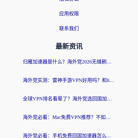
应用权限
联系我们
最新资讯
归雁加速器是什么？海外党2026无缝刷剧玩国服的实用指南
海外党实测：雷神手游VPN好用吗？和lightVPN对比哪个回国效果更好？附真实体验+避坑指南
全球VPN排名看晕了？海外党选回国加速器的实用指南（附真实对比）
海外党必看：Mac免费VPN推荐？不如选对回国加速器，秒连国内资源不踩坑
海外党必看：手机免费回国加速器怎么选？3个维度帮你避开坑，无缝刷国内资源