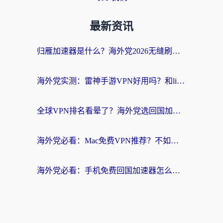
最新资讯
归雁加速器是什么？海外党2026无缝刷剧玩国服的实用指南
海外党实测：雷神手游VPN好用吗？和lightVPN对比哪个回国效果更好？附真实体验+避坑指南
全球VPN排名看晕了？海外党选回国加速器的实用指南（附真实对比）
海外党必看：Mac免费VPN推荐？不如选对回国加速器，秒连国内资源不踩坑
海外党必看：手机免费回国加速器怎么选？3个维度帮你避开坑，无缝刷国内资源