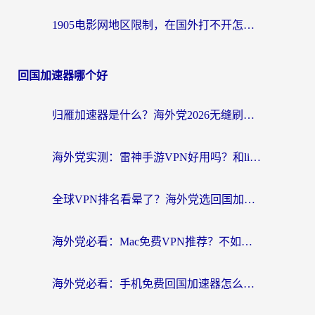
1905电影网地区限制，在国外打不开怎么办？海外党亲测有效的解决指南
回国加速器哪个好
归雁加速器是什么？海外党2026无缝刷剧玩国服的实用指南
海外党实测：雷神手游VPN好用吗？和lightVPN对比哪个回国效果更好？附真实体验+避坑指南
全球VPN排名看晕了？海外党选回国加速器的实用指南（附真实对比）
海外党必看：Mac免费VPN推荐？不如选对回国加速器，秒连国内资源不踩坑
海外党必看：手机免费回国加速器怎么选？3个维度帮你避开坑，无缝刷国内资源