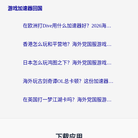
游戏加速器回国
在欧洲打Dive用什么加速器好？2026海外玩家国服游戏加速全攻略
香港怎么玩和平营地？海外党国服游戏加速全攻略（附地铁逃生流放之路手游解决方案）
日本怎么玩鸿图之下？海外党国服游戏畅玩指南（附黎明觉醒RO爱国服解决方案）
海外玩古剑奇谭OL总卡顿？这份加速器选择指南帮你找回国服丝滑体验
在英国打一梦江湖卡吗？海外党国服游戏不卡顿的终极解决方案
下载应用