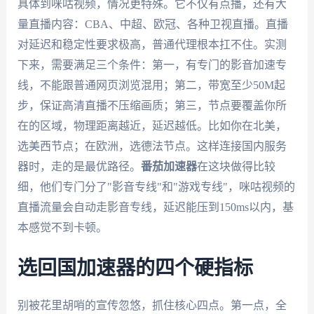
具体到咪咕视频，情况更特殊。它不仅有点播，还有大
量直播内容：CBA、中超、欧冠、各种卫视直播。直播
对延迟和稳定性要求极高，普通代理根本扛不住。实测
下来，需要满足三个条件：第一，有专门的影音加速专
线，不能跟普通网页浏览混用；第二，带宽至少50M起
步，保证高清直播不压缩画质；第三，节点要覆盖你所
在的区域，物理距离越近，延迟越低。比如你在北美，
选美西节点；在欧洲，选德法节点。这样连接国内服务
器时，走的是最优路径。
番茄加速器
在这块做得比较
细，他们专门分了"影音专线"和"游戏专线"，咪咕视频的
直播流量会自动走影音专线，延迟能压到150ms以内，基
本感觉不到卡顿。
选回国加速器的四个硬指标
别被花里胡哨的宣传忽悠，抓住核心四点。第一点，全