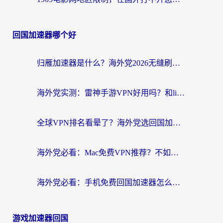
回国加速器哪个好
归雁加速器是什么？海外党2026无缝刷剧玩国服的实用指南
海外党实测：雷神手游VPN好用吗？和lightVPN对比哪个回国效果更好？附真实体验+避坑指南
全球VPN排名看晕了？海外党选回国加速器的实用指南（附真实对比）
海外党必看：Mac免费VPN推荐？不如选对回国加速器，秒连国内资源不踩坑
海外党必看：手机免费回国加速器怎么选？3个维度帮你避开坑，无缝刷国内资源
游戏加速器回国