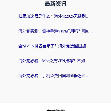
最新资讯
归雁加速器是什么？海外党2026无缝刷剧玩国服的实用指南
海外党实测：雷神手游VPN好用吗？和lightVPN对比哪个回国效果更好？附真实体验+避坑指南
全球VPN排名看晕了？海外党选回国加速器的实用指南（附真实对比）
海外党必看：Mac免费VPN推荐？不如选对回国加速器，秒连国内资源不踩坑
海外党必看：手机免费回国加速器怎么选？3个维度帮你避开坑，无缝刷国内资源