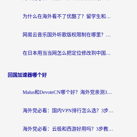
为什么在海外看不了优酷了？留学生和海外华人必看的解锁指南
网易云音乐国外听歌版权限制在哪里？海外党3招解决听歌+办事+娱乐难题
在日本用当当网怎么把定位修改到中国国内？海外党必看的实用指南（附西瓜视频国务院客户端解决方案）
回国加速器哪个好
Malus和DevoteCN哪个好？海外党亲测3款回国加速器+避坑指南
海外党必看：国内VPN排行怎么选？3步教你无缝访问国内资源
海外党必看：云极和西游好用吗？3步教你选对回国加速器（附穿梭快帆对比+免费版避坑）