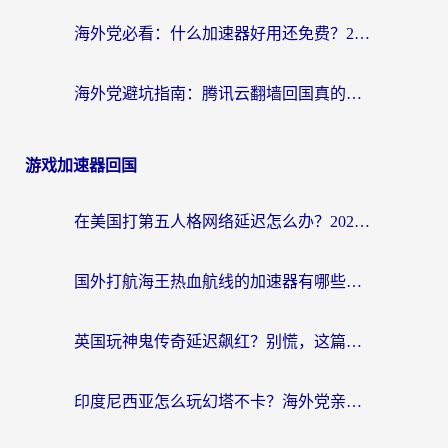
海外党必看：什么加速器好用还免费？2026实测回国加速全攻略
海外党避坑指南：腾讯云翻墙回国真的好用吗？选对加速器才能无缝刷国内资源
游戏加速器回国
在美国打第五人格网络延迟怎么办？2026海外玩家亲测有效指南
国外打航海王热血航线的加速器有哪些好用？2026海外玩家亲测实用指南
英国玩神鬼传奇延迟飙红？别慌，这篇指南教你选对加速器，流畅征战国服
印度尼西亚怎么玩幻塔不卡？海外党亲测有效的国服游戏加速指南