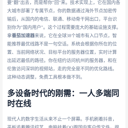
要"翻"出去，而是帮你"回"来。技术实现上，它在国内各
大城市部署了专属节点，你的数据通过海外节点加密传
输后，从国内的电信、联通、移动骨干网出口，平台识
别你为"国内用户"。这个过程需要庞大的基础设施支撑。
拿
番茄加速器
来说，它在全球38个城市有入口节点，智
能推荐最优线路不是一句空话。系统会根据你所在的位
置、当前网络状况、目标平台的服务器位置，实时计算
出延迟最低的路径。你在纽约访问杭州的服务器，和在
伦敦访问深圳的视频站，走的完全是不同的优化路线。
这种动态调整，免费工具根本做不到。
多设备时代的刚需：一人多端同
时在线
现代人的数字生活从来不止一个屏幕。手机刷着抖音，
平板追着腾讯综艺，电脑挂着QQ跟国内客户传文件。很