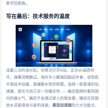
数字回家路。
写在最后：技术服务的温度
凌晨三点的洛杉矶，你再次打开B站，这次4K画质秒
开，弹幕流畅飘过。海外华人翻墙回国这件事，说到底
不是技术炫耀，是缓解乡愁的刚需。选择一款靠谱的加
速器，是在为自己买一份确定性——确定能随时看到国
内的烟火气，确定不会错过家人的朋友圈，确定在异国
他乡还能保持与家的连接。
番茄加速器
的六大功能点，