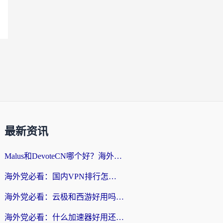
最新资讯
Malus和DevoteCN哪个好？海外党亲测3款回国加速器+避坑指南
海外党必看：国内VPN排行怎么选？3步教你无缝访问国内资源
海外党必看：云极和西游好用吗？3步教你选对回国加速器（附穿梭快帆对比+免费版避坑）
海外党必看：什么加速器好用还免费？2026实测回国加速全攻略