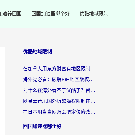
加速器回国
回国加速器哪个好
优酷地域限制
优酷地域限制
在加拿大用东方财富有地区限制怎么办？海外华人亲测有效的突破方法，还能解决这些常见问题
海外党必看：破解B站地区版权限制，还能解决豆瓣定位和国务院客户端问题的实用指南
为什么在海外看不了优酷了？留学生和海外华人必看的解锁指南
网易云音乐国外听歌版权限制在哪里？海外党3招解决听歌+办事+娱乐难题
在日本用当当网怎么把定位修改到中国国内？海外党必看的实用指南（附西瓜视频国务院客户端解决方案）
回国加速器哪个好