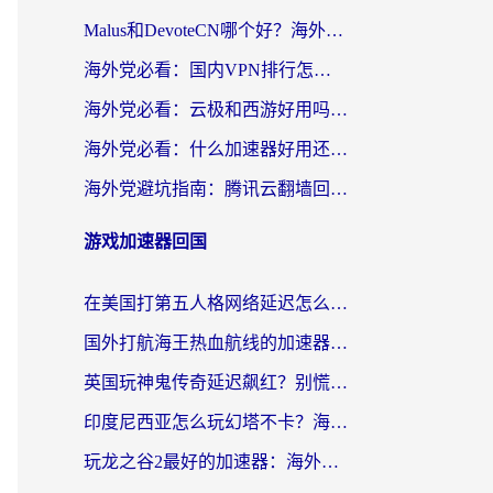
Malus和DevoteCN哪个好？海外党亲测3款回国加速器+避坑指南
海外党必看：国内VPN排行怎么选？3步教你无缝访问国内资源
海外党必看：云极和西游好用吗？3步教你选对回国加速器（附穿梭快帆对比+免费版避坑）
海外党必看：什么加速器好用还免费？2026实测回国加速全攻略
海外党避坑指南：腾讯云翻墙回国真的好用吗？选对加速器才能无缝刷国内资源
游戏加速器回国
在美国打第五人格网络延迟怎么办？2026海外玩家亲测有效指南
国外打航海王热血航线的加速器有哪些好用？2026海外玩家亲测实用指南
英国玩神鬼传奇延迟飙红？别慌，这篇指南教你选对加速器，流畅征战国服
印度尼西亚怎么玩幻塔不卡？海外党亲测有效的国服游戏加速指南
玩龙之谷2最好的加速器：海外党不卡顿的终极攻略（附战舰世界、帕斯卡契约优化技巧）