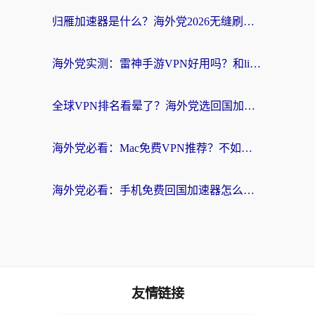
归雁加速器是什么？海外党2026无缝刷剧玩国服的实用指南
海外党实测：雷神手游VPN好用吗？和lightVPN对比哪个回国效果更好？附真实体验+避坑指南
全球VPN排名看晕了？海外党选回国加速器的实用指南（附真实对比）
海外党必看：Mac免费VPN推荐？不如选对回国加速器，秒连国内资源不踩坑
海外党必看：手机免费回国加速器怎么选？3个维度帮你避开坑，无缝刷国内资源
友情链接