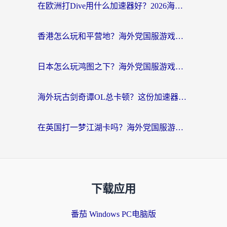
在欧洲打Dive用什么加速器好？2026海外玩家国服游戏加速全攻略
香港怎么玩和平营地？海外党国服游戏加速全攻略（附地铁逃生流放之路手游解决方案）
日本怎么玩鸿图之下？海外党国服游戏畅玩指南（附黎明觉醒RO爱国服解决方案）
海外玩古剑奇谭OL总卡顿？这份加速器选择指南帮你找回国服丝滑体验
在英国打一梦江湖卡吗？海外党国服游戏不卡顿的终极解决方案
下载应用
番茄 Windows PC电脑版