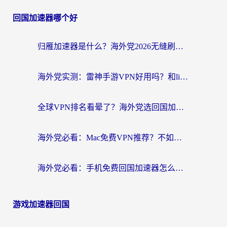
回国加速器哪个好
归雁加速器是什么？海外党2026无缝刷剧玩国服的实用指南
海外党实测：雷神手游VPN好用吗？和lightVPN对比哪个回国效果更好？附真实体验+避坑指南
全球VPN排名看晕了？海外党选回国加速器的实用指南（附真实对比）
海外党必看：Mac免费VPN推荐？不如选对回国加速器，秒连国内资源不踩坑
海外党必看：手机免费回国加速器怎么选？3个维度帮你避开坑，无缝刷国内资源
游戏加速器回国