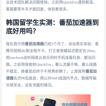
业技术团队解决问题很快。之前用QuickFox遇到断连，
客服要等半天才能回复，体验差很多。
韩国留学生实测：番茄加速器到
底好用吗？
我在首尔用
番茄加速器
已经3个月了，说说真实体验：看
腾讯视频4K剧全程不卡，打王者荣耀延迟稳定在28ms，
用macbook连听网易云音乐同时手机连看抖音，都没问
题。之前用穿梭和QuickFox，要么流量不够，要么线路
不稳定，换番茄后终于不用再折腾了。上周我带
番茄加
速器
去济州岛旅游，用公共WiFi连国内节点，数据传输
也很安全，没有泄露的情况。